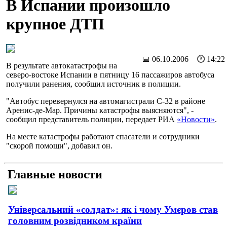
В Испании произошло
крупное ДТП
📅 06.10.2006 🕐 14:22
В результате автокатастрофы на
северо-востоке Испании в пятницу 16 пассажиров автобуса
получили ранения, сообщил источник в полиции.
"Автобус перевернулся на автомагистрали С-32 в районе
Аренис-де-Мар. Причины катастрофы выясняются", -
сообщил представитель полиции, передает РИА
«Новости»
.
На месте катастрофы работают спасатели и сотрудники
"скорой помощи", добавил он.
Главные новости
Універсальний «солдат»: як і чому Умєров став
головним розвідником країни