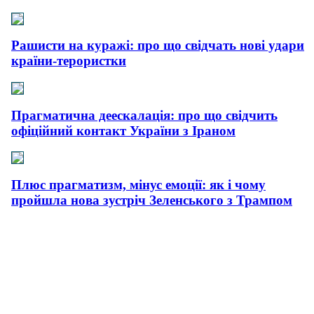
Рашисти на куражі: про що свідчать нові удари
країни-терористки
Прагматична деескалація: про що свідчить
офіційний контакт України з Іраном
Плюс прагматизм, мінус емоції: як і чому
пройшла нова зустріч Зеленського з Трампом
Сусіди і біди: як та чому поляки все більше
агресують щодо українців