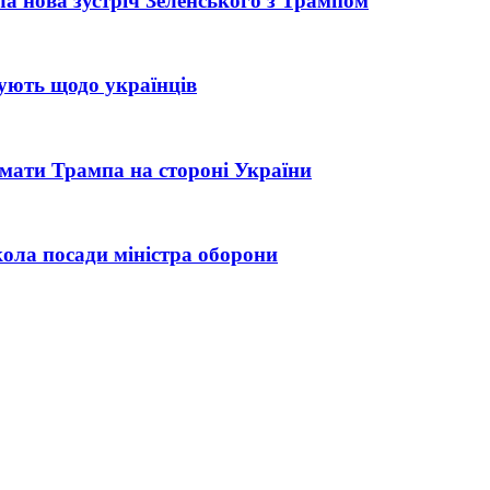
ла нова зустріч Зеленського з Трампом
сують щодо українців
имати Трампа на стороні України
кола посади міністра оборони
овному полі
у руками генерала Драпатого