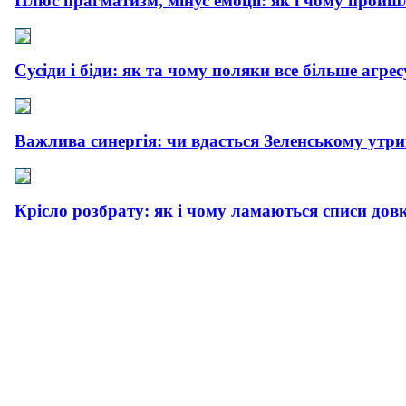
Плюс прагматизм, мінус емоції: як і чому пройш
Сусіди і біди: як та чому поляки все більше агре
Важлива синергія: чи вдасться Зеленському утр
Крісло розбрату: як і чому ламаються списи дов
Процес воскрес: що відбувається на мирно-перем
«Рубіновий» демпфер: як Банкова зняла напруг