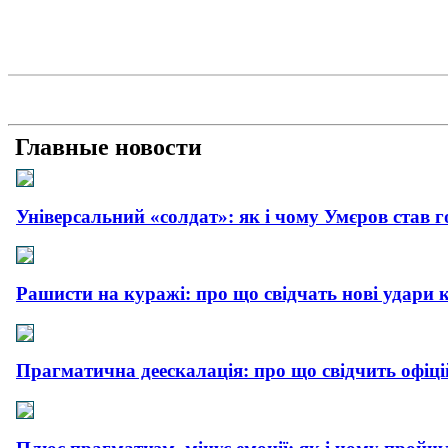
Главные новости
Універсальний «солдат»: як і чому Умєров став 
Рашисти на куражі: про що свідчать нові удари 
Прагматична деескалація: про що свідчить офіц