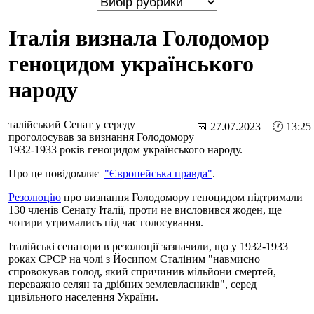
Італія визнала Голодомор
геноцидом українського
народу
талійський Сенат у середу
📅 27.07.2023 🕐 13:25
проголосував за визнання Голодомору
1932-1933 років геноцидом українського народу.
Про це повідомляє
"Європейська правда"
.
Резолюцію
про визнання Голодомору геноцидом підтримали
130 членів Сенату Італії, проти не висловився жоден, ще
чотири утримались під час голосування.
Італійські сенатори в резолюції зазначили, що у 1932-1933
роках СРСР на чолі з Йосипом Сталіним "навмисно
спровокував голод, який спричинив мільйони смертей,
переважно селян та дрібних землевласників", серед
цивільного населення України.