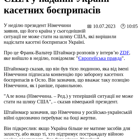
касетних боєприпасів
У неділю президент Німеччини
📅 10.07.2023 🕐 10:05
заявив, що його країна у сьогоднішній
ситуації не може стати на шляху США, які вирішили
надіслати касетні боєприпаси Україні.
Про це Франк-Вальтер Штаймаєр розповів у інтерв’ю
ZDF
,
яке вийшло в неділю, повідомляє "
Європейська правда
".
Штайнмаєр сказав, що він був тією людиною, яка від імені
Німеччини підписала конвенцію про заборону касетних
боєприпасів в Осло. Він зазначив, що вважає таку позицію
Німеччини, як і раніше, правильною.
"Але вона (Німеччина. – Ред.) у теперішній ситуації не може
стати на шляху США", – сказав німецький президент.
Штайнмаєр зазначив, що Німеччина у російсько-українській
війні однозначно перебуває на боці жертви.
Він підкреслив: якщо Україна більше не матиме засобів для
захисту, або якщо ті, хто підтримує постраждалу війною