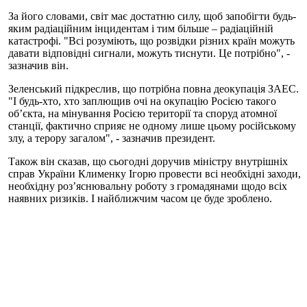
За його словами, світ має достатню силу, щоб запобігти будь-
яким радіаційним інцидентам і тим більше – радіаційній
катастрофі. "Всі розуміють, що розвідки різних країн можуть
давати відповідні сигнали, можуть тиснути. Це потрібно", -
зазначив він.
Зеленський підкреслив, що потрібна повна деокупація ЗАЕС.
"І будь-хто, хто заплющив очі на окупацію Росією такого
обʼєкта, на мінування Росією території та споруд атомної
станції, фактично сприяє не одному лише цьому російському
злу, а терору загалом", - зазначив президент.
Також він сказав, що сьогодні доручив міністру внутрішніх
справ України Клименку Ігорю провести всі необхідні заходи,
необхідну розʼяснювальну роботу з громадянами щодо всіх
наявних ризиків. І найближчим часом це буде зроблено.