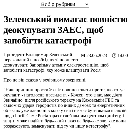
Зеленський вимагає повністю
деокупувати ЗАЕС, щоб
запобігти катастрофі
Президент Володимир Зеленський
📅 23.06.2023 🕐 14:00
переконаний в необхідності повністю
деокупувати Запорізьку атомну електростанцію, щоб
запобігти катастрофі, яку може влаштувати Росія.
Про це він сказав у вечірньому зверненні.
"Наш принцип простий: світ повинен знати про те, що готує
окупант, - наголосив президент. - Кожен, хто знає, має діяти.
Звичайно, після російського теракту на Каховській ГЕС та
свідомих ударів терористів по інших дамбах та енергетичних
обʼєктах уже давно ні в кого у світі не має бути якихось ілюзій
щодо Росії. Саме Росія зараз є глобальним центром цинізму, і
звідти може надійти будь-який наказ на будь-яке зло, яке вони
розраховують замаскувати під ту чи іншу катастрофу".