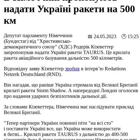
надати Україні ракети на 500
км
Депутат парламенту Німеччини
📅 24.05.2023 🕐 15:25
(Бундестаг) від "Християнсько-
демаократичного союзу" (ХДС) Родерік Кізеветтер
запропонував надати Україні ракети TAURUS. Це крилата
ракета авіаційного базування дальністю 500 кілометрів.
Відповідну заяву Кізеветтер
зробив
в інтерв’ю Redartions
Netzerk Deutschland (RND).
Він нагадав, що раніше Україна отримала від Великої Британії
крилаті ракети Storm Shadow. А напередодні Лондон оголосив
про надання ударних безпілотників дальньої дії.
За словами Кізеветтера, Німеччина має наслідувати приклад
Великої Британії.
"Тепер партнери України повинні піти "на всі сто"
і поставити Україні все, що Україна може використати
в битві... Крилаті ракети TAURUS з дальністю до 400-500
кілометрів були б дуже корисним внеском Німеччини в цьому