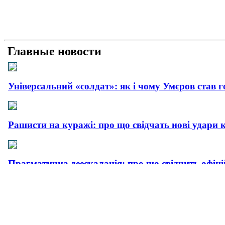
Главные новости
Універсальний «солдат»: як і чому Умєров став 
Рашисти на куражі: про що свідчать нові удари 
Прагматична деескалація: про що свідчить офіц
Плюс прагматизм, мінус емоції: як і чому пройш