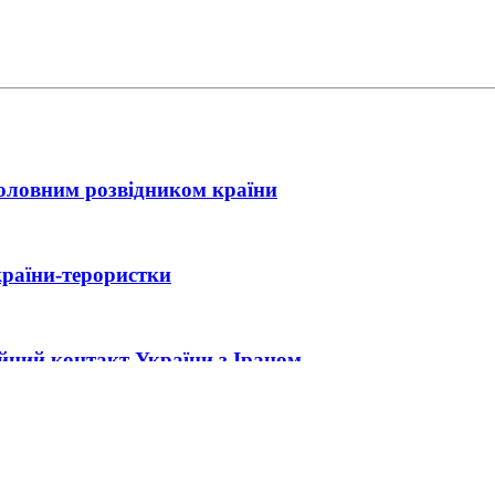
головним розвідником країни
країни-терористки
ійний контакт України з Іраном
ла нова зустріч Зеленського з Трампом