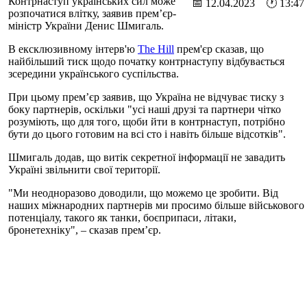
Контрнаступ українських сил може
📅 12.04.2023 🕐 13:47
розпочатися влітку, заявив прем’єр-
міністр України Денис Шмигаль.
В ексклюзивному інтерв'ю
The Hill
прем'єр сказав, що
найбільший тиск щодо початку контрнаступу відбувається
зсередини українського суспільства.
При цьому прем’єр заявив, що Україна не відчуває тиску з
боку партнерів, оскільки "усі наші друзі та партнери чітко
розуміють, що для того, щоби йти в контрнаступ, потрібно
бути до цього готовим на всі сто і навіть більше відсотків".
Шмигаль додав, що витік секретної інформації не завадить
Україні звільнити свої території.
"Ми неодноразово доводили, що можемо це зробити. Від
наших міжнародних партнерів ми просимо більше військового
потенціалу, такого як танки, боєприпаси, літаки,
бронетехніку", – сказав прем’єр.