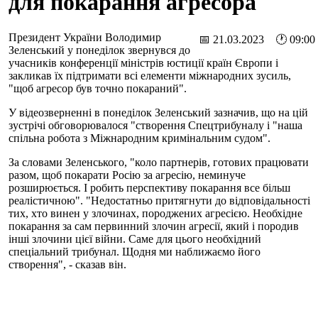
для покарання агресора
Президент України Володимир
📅 21.03.2023 🕐 09:00
Зеленський у понеділок звернувся до
учасників конференції міністрів юстиції країн Європи і
закликав їх підтримати всі елементи міжнародних зусиль,
"щоб агресор був точно покараний".
У відеозверненні в понеділок Зеленський зазначив, що на цій
зустрічі обговорювалося "створення Спецтрибуналу і "наша
спільна робота з Міжнародним кримінальним судом".
За словами Зеленського, "коло партнерів, готових працювати
разом, щоб покарати Росію за агресію, неминуче
розширюється. І робить перспективу покарання все більш
реалістичною". "Недостатньо притягнути до відповідальності
тих, хто винен у злочинах, породжених агресією. Необхідне
покарання за сам первинний злочин агресії, який і породив
інші злочини цієї війни. Саме для цього необхідний
спеціальний трибунал. Щодня ми наближаємо його
створення", - сказав він.