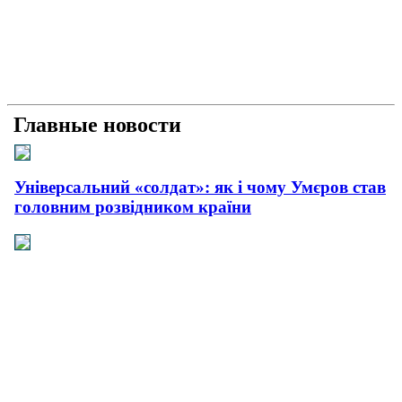
Главные новости
Універсальний «солдат»: як і чому Умєров став
головним розвідником країни
Рашисти на куражі: про що свідчать нові удари
країни-терористки
Прагматична деескалація: про що свідчить
офіційний контакт України з Іраном