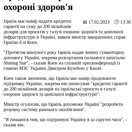
охороні здоров'я
Ізраїль має намір надати кредитні
📅 17.02.2023 🕐 13:36
гарантії на суму до 200 мільйонів
доларів для проєктів у галузі охорони здоров'я та цивільної
інфраструктури в Україні, заявив міністр закордонних справ
Ізраїлю Елі Коен.
"Протягом минулого року Ізраїль надав значну гуманітарну
допомогу Україні, зокрема розгортання польового шпиталю
Shining Star", - сказав Коен на спільній пресконференції із
главою МЗС України Дмитром Кулебою у Києві.
Коен також запевнив, що Ізраїль має намір продовжити
підтримку України, зокрема він анонсував "кредитні гарантії
до 200 мільйонів доларів на ізраїльські проєкти в галузі
охорони здоров'я та цивільної інфраструктури".
Міністр оголосив, що Ізраїль допоможе Україні "розробити
розумну систему раннього запобігання".
"Я пишаюся тим, що підтримую Україну в ці скрутні часи", -
сказав він.