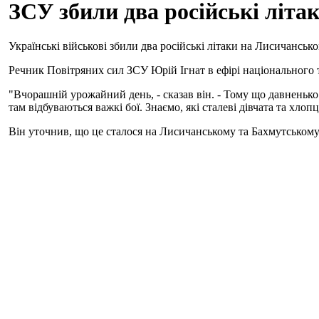
ЗСУ збили два російські літа
Українські військові збили два російські літаки на Лисичансь
Речник Повітряних сил ЗСУ Юрій Ігнат в ефірі національного
"Вчорашній урожайний день, - сказав він. - Тому що давненько
там відбуваються важкі бої. Знаємо, які сталеві дівчата та хло
Він уточнив, що це сталося на Лисичанському та Бахмутськом