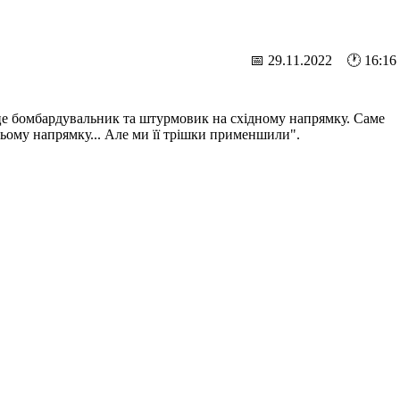
📅 29.11.2022 🕐 16:16
– це бомбардувальник та штурмовик на східному напрямку. Саме
а цьому напрямку... Але ми її трішки применшили".