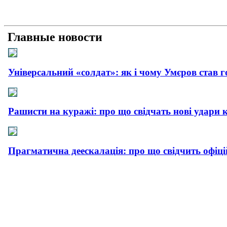
Главные новости
Універсальний «солдат»: як і чому Умєров став 
Рашисти на куражі: про що свідчать нові удари 
Прагматична деескалація: про що свідчить офіц
Плюс прагматизм, мінус емоції: як і чому пройш