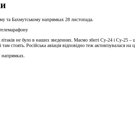
ки
кому та Бахмутському напрямках 28 листопада.
 телемарафону
 літаків не було в наших зведеннях. Маємо збиті Су-24 і Су-25 
пці там стоять. Російська авіація відповідно теж активізувалася н
у напрямках.