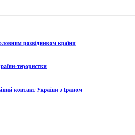
головним розвідником країни
країни-терористки
ійний контакт України з Іраном
ла нова зустріч Зеленського з Трампом