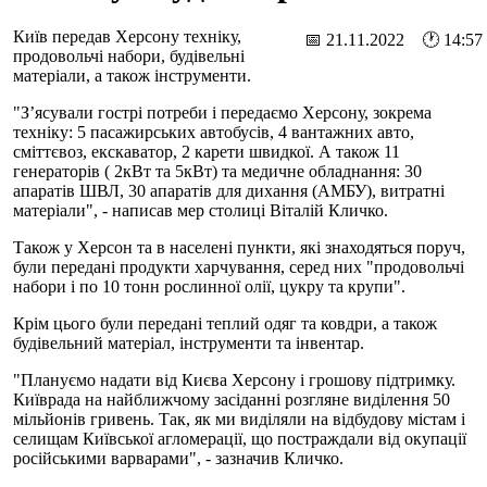
Київ передав Херсону техніку,
📅 21.11.2022 🕐 14:57
продовольчі набори, будівельні
матеріали, а також інструменти.
"З’ясували гострі потреби і передаємо Херсону, зокрема
техніку: 5 пасажирських автобусів, 4 вантажних авто,
сміттєвоз, екскаватор, 2 карети швидкої. А також 11
генераторів ( 2кВт та 5кВт) та медичне обладнання: 30
апаратів ШВЛ, 30 апаратів для дихання (АМБУ), витратні
матеріали", - написав мер столиці Віталій Кличко.
Також у Херсон та в населені пункти, які знаходяться поруч,
були передані продукти харчування, серед них "продовольчі
набори і по 10 тонн рослинної олії, цукру та крупи".
Крім цього були передані теплий одяг та ковдри, а також
будівельний матеріал, інструменти та інвентар.
"Плануємо надати від Києва Херсону і грошову підтримку.
Київрада на найближчому засіданні розгляне виділення 50
мільйонів гривень. Так, як ми виділяли на відбудову містам і
селищам Київської агломерації, що постраждали від окупації
російськими варварами", - зазначив Кличко.