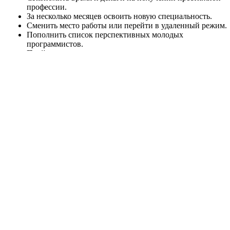
профессии.
За несколько месяцев освоить новую специальность.
Сменить место работы или перейти в удаленный режим.
Пополнить список перспективных молодых
программистов.
Пройти практику на ведущих предприятиях столицы и
получить помощь в трудоустройстве.
Курсы программирования от ITEA
https://itea.ua/
станут первой
ступенью и надежной основой вашей будущей карьеры.
Как записаться на курсы
Ваших звонков и обращений ждут по указанным телефонам.
Поспешите, чтобы в ближайшее время начать постижение
сложной науки в небольшой группе единомышленников.
Подробная информация об основных курсах и
специализациях размещена на сайте Академии.