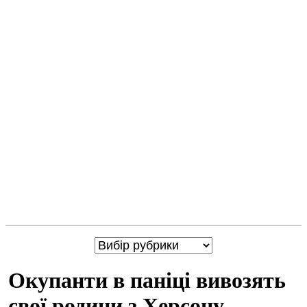
Окупанти в паніці вивозять
свої родини з Херсону