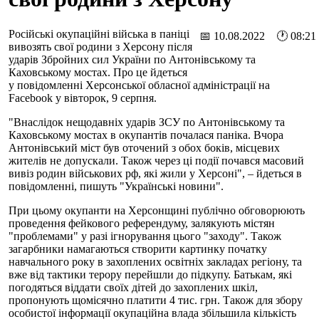
Російські окупаційні війська в паніці
📅 10.08.2022 🕐 08:21
вивозять свої родини з Херсону після
ударів Збройних сил України по Антонівському та
Каховському мостах. Про це йдеться
у повідомленні Херсонської обласної адміністрації на
Facebook у вівторок, 9 серпня.
"Внаслідок нещодавніх ударів ЗСУ по Антонівському та
Каховському мостах в окупантів почалася паніка. Вчора
Антонівський міст був оточений з обох боків, місцевих
жителів не допускали. Також через ці події почався масовий
вивіз родин військових рф, які жили у Херсоні", – йдеться в
повідомленні, пишуть "Українські новини".
При цьому окупанти на Херсонщині публічно обговорюють
проведення фейкового референдуму, залякують містян
"проблемами" у разі ігнорування цього "заходу". Також
загарбники намагаються створити картинку початку
навчального року в захоплених освітніх закладах регіону, та
вже від тактики терору перейшли до підкупу. Батькам, які
погодяться віддати своїх дітей до захоплених шкіл,
пропонують щомісячно платити 4 тис. грн. Також для збору
особистої інформації окупаційна влада збільшила кількість