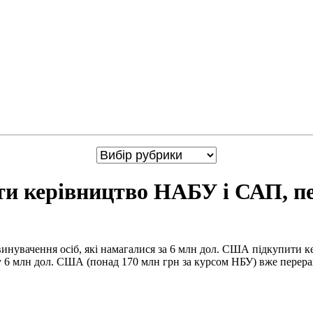
ити керівництво НАБУ і САП, п
винувачення осіб, які намагалися за 6 млн дол. США підкупити 
 6 млн дол. США (понад 170 млн грн за курсом НБУ) вже перера