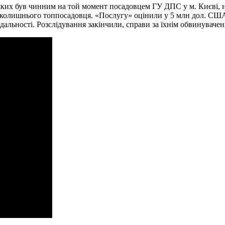
яких був чинним на той момент посадовцем ГУ ДПС у м. Києві, н
 колишнього топпосадовця. «Послугу» оцінили у 5 млн дол. США
відальності. Розслідування закінчили, справи за їхнім обвинувач