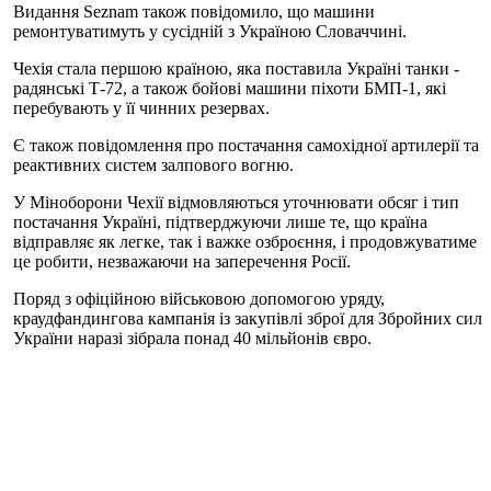
Видання Seznam також повідомило, що машини
ремонтуватимуть у сусідній з Україною Словаччині.
Чехія стала першою країною, яка поставила Україні танки -
радянські Т-72, ​​а також бойові машини піхоти БМП-1, які
перебувають у її чинних резервах.
Є також повідомлення про постачання самохідної артилерії та
реактивних систем залпового вогню.
У Міноборони Чехії відмовляються уточнювати обсяг і тип
постачання Україні, підтверджуючи лише те, що країна
відправляє як легке, так і важке озброєння, і продовжуватиме
це робити, незважаючи на заперечення Росії.
Поряд з офіційною військовою допомогою уряду,
краудфандингова кампанія із закупівлі зброї для Збройних сил
України наразі зібрала понад 40 мільйонів євро.