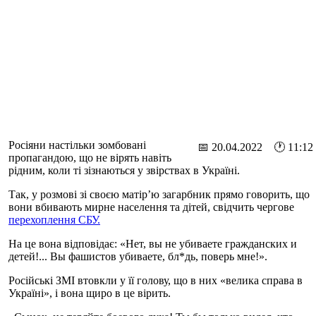
Росіяни настільки зомбовані
📅 20.04.2022 🕐 11:12
пропагандою, що не вірять навіть
рідним, коли ті зізнаються у звірствах в Україні.
Так, у розмові зі своєю матір’ю загарбник прямо говорить, що
вони вбивають мирне населення та дітей, свідчить чергове
перехоплення СБУ.
На це вона відповідає: «Нет, вы не убиваете гражданских и
детей!... Вы фашистов убиваете, бл*дь, поверь мне!».
Російські ЗМІ втовкли у її голову, що в них «велика справа в
Україні», і вона щиро в це вірить.