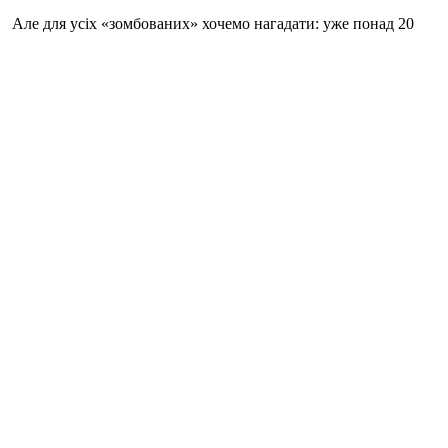
Але для усіх «зомбованих» хочемо нагадати: уже понад 20
тис. російських військових заплатили за це своїм життям.