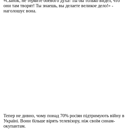
«Сынок, не теряйте боевого духа! Ты бы только видел, что
они там творят! Ты знаешь, вы делаете великое дело!» -
наголошує вона.
Тепер не дивно, чому понад 70% росіян підтримують війну в
Україні. Вони більше вірять телевізору, ніж своїм синам-
окупантам.