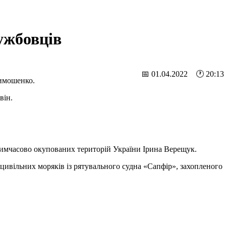
ужбовців
📅 01.04.2022 🕐 20:13
имошенко.
він.
 тимчасово окупованих територій України Ірина Верещук.
х цивільних моряків із рятувального судна «Сапфір», захопленого