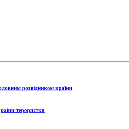
головним розвідником країни
країни-терористки