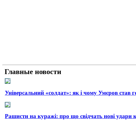
Главные новости
Універсальний «солдат»: як і чому Умєров став 
Рашисти на куражі: про що свідчать нові удари 