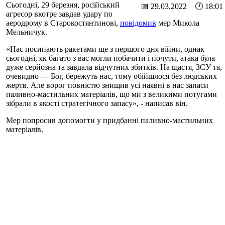
Сьогодні, 29 березня, російський
📅 29.03.2022 🕐 18:01
агресор вкотре завдав удару по
аеродрому в Старокостянтинові,
повідомив
мер Микола
Мельничук.
«Нас посипають ракетами ще з першого дня війни, однак
сьогодні, як багато з вас могли побачити і почути, атака була
дуже серйозна та завдала відчутних збитків. На щастя, ЗСУ та,
очевидно — Бог, бережуть нас, тому обійшлося без людських
жертв. Але ворог повністю знищив усі наявні в нас запаси
паливно-мастильних матеріалів, що ми з великими потугами
зібрали в якості стратегічного запасу», - написав він.
Мер попросив допомогти у придбанні паливно-мастильних
матеріалів.