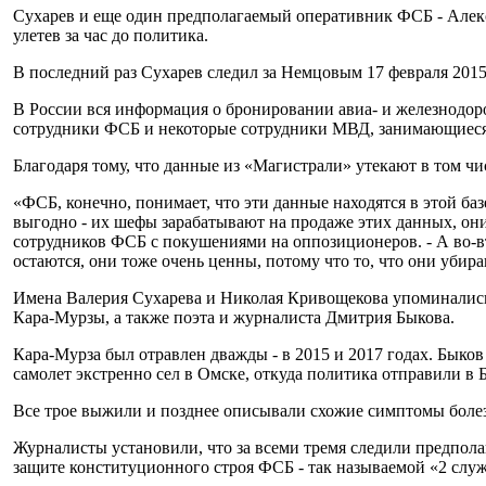
Сухарев и еще один предполагаемый оперативник ФСБ - Алекс
улетев за час до политика.
В последний раз Сухарев следил за Немцовым 17 февраля 2015
В России вся информация о бронировании авиа- и железнодор
сотрудники ФСБ и некоторые сотрудники МВД, занимающиеся
Благодаря тому, что данные из «Магистрали» утекают в том 
«ФСБ, конечно, понимает, что эти данные находятся в этой баз
выгодно - их шефы зарабатывают на продаже этих данных, они
сотрудников ФСБ с покушениями на оппозиционеров. - А во-вто
остаются, они тоже очень ценны, потому что то, что они убираю
Имена Валерия Сухарева и Николая Кривощекова упоминались
Кара-Мурзы, а также поэта и журналиста Дмитрия Быкова.
Кара-Мурза был отравлен дважды - в 2015 и 2017 годах. Быков 
самолет экстренно сел в Омске, откуда политика отправили в
Все трое выжили и позднее описывали схожие симптомы боле
Журналисты установили, что за всеми тремя следили предпола
защите конституционного строя ФСБ - так называемой «2 служ