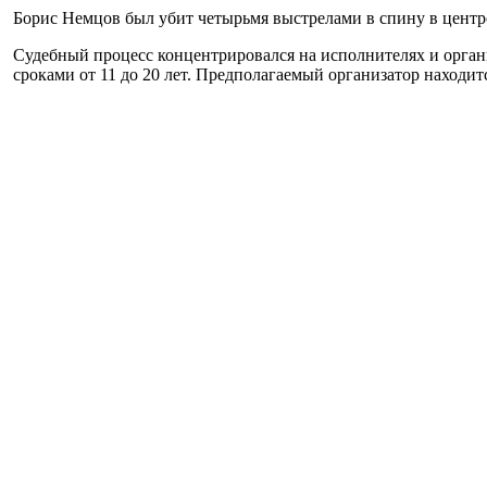
Борис Немцов был убит четырьмя выстрелами в спину в центре
Судебный процесс концентрировался на исполнителях и орган
сроками от 11 до 20 лет. Предполагаемый организатор находи
Представители семьи Бориса Немцова не согласны с заключен
высокопоставленных чиновников республики, однако получили
Вопрос о заказчике убийства остался открытым. В начале 202