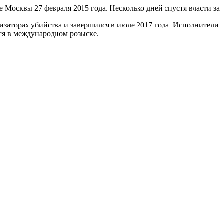
 Москвы 27 февраля 2015 года. Несколько дней спустя власти 
изаторах убийства и завершился в июле 2017 года. Исполнители
тся в международном розыске.
ием следствия и неоднократно просили допросить по этому делу
 отказ.
0 года Владимир Путин заявил, что заказчики убийства Немцова 