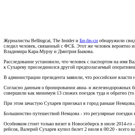
Журналисты Bellingcat, The Insider и
Би-би-си
обнаружили свиде
следил человек, связанный с ФСБ. Этот же человек вероятно
Владимира Кара-Мурзу и Дмитрия Быкова.
Расследование установило, что человек с паспортом на имя В
к Сухареву присоединился другой предполагаемый оперативн
В администрации президента заявили, что российские власти н
Согласно данным о бронировании авиа- и железнодорожных би
совершили как минимум 13 схожих поездок туда и обратно (то е
При этом зачастую Сухарев приезжал в город раньше Немцова,
Большинство путешествий Немцова - это регулярные поездки н
Особняком стоит только визит в Новосибирск в июле 2014-го -
рейсов, Валерий Сухарев купил билет 2 июля в 00:20 - всего н