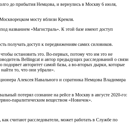
олго до прибытия Немцова, и вернулись в Москву 6 июля,
м Москворецком мосту вблизи Кремля.
под названием «Магистраль». К этой базе имеют доступ
ость получать доступ к передвижениям самих силовиков.
 чтобы остановить это. Во-первых, потому что им это не
водитель Bellingcat и автор предыдущих расследований о связи
о подорвет авторитет самой базы, а во-вторых дырки, которые
 найти то, что они убрали».
иционера Алексея Навального и соратника Немцова Владимира
вальный потерял сознание на рейсе в Москву в августе 2020-го:
 нервно-паралитическим веществом «Новичок».
 как считают расследователи, может работать в Службе по