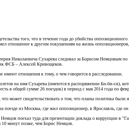
тельства того, что в течение года до убийства оппозиционного
 имел отношение к другим покушениям на жизнь оппозиционеров,
алерия Николаевича Сухарева следовал за Борисом Немцовым по 
ик ФСБ – Алексей Кривощеков.
е имеют отношения к тому, о чем говорится в расследовании.
летов на имя Сухарева (имеются в распоряжении Би-би-си), ко
сть в общей сумме 26 поездок) в период с мая 2014 года по февр
 что может свидетельствовать о том, что планы политика были и
а поезде из Москвы, где жил оппозиционер, в Ярославль, где о
 Немцов поехал туда для презентации доклада о коррупции в "Г
а 10 минут позже, чем Борис Немцов.