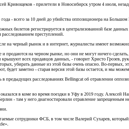
ей Кривощеков - прилетели в Новосибирск утром 4 июля, незад
 года - всего за 10 дней до убийства оппозиционера на Большо
ожных билетов регистрируется в централизованной базе данных 
 расследованием преступлений.
числе на черный рынок и в интернет, журналисты имеют возможн
е и продаются на черном рынке, но они не могут ничего сделать,
 крышуют всех продавцов данных, - говорит Христо Грозев, руко
рых, убирать данные из этой базы очень опасно. Во-первых, эт
т, будет заметно - старая версия этой базы остается, и мы можем
 в предыдущих расследованиях Bellingcat об отравлении оппоз
оказался в коме во время поездки в Уфу в 2019 году. Алексей На
 Берлин - там у него диагностировали отравление запрещенным
зни.
гаемые сотрудники ФСБ, в том числе Валерий Сухарев, который,
бе».