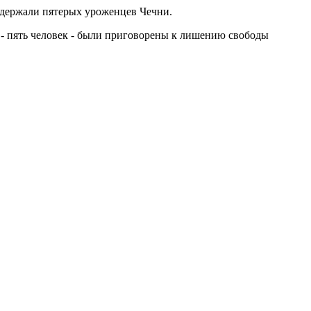
задержали пятерых уроженцев Чечни.
 - пять человек - были приговорены к лишению свободы
 главу Чечни Рамзана Кадырова и различных
найдены, но их имена публично не назывались.