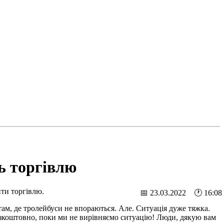
ь торгівлю
ти торгівлю.
📅 23.03.2022 🕐 16:08
ам, де тролейбуси не впораються. Але. Ситуація дуже тяжка.
зкоштовно, поки ми не вирівняємо ситуацію! Люди, дякую вам