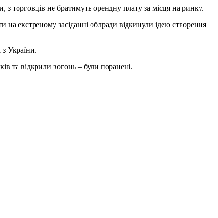
, з торговців не братимуть орендну плату за місця на ринку.
ти на екстреному засіданні облради відкинули ідею створення
 з України.
ів та відкрили вогонь – були поранені.