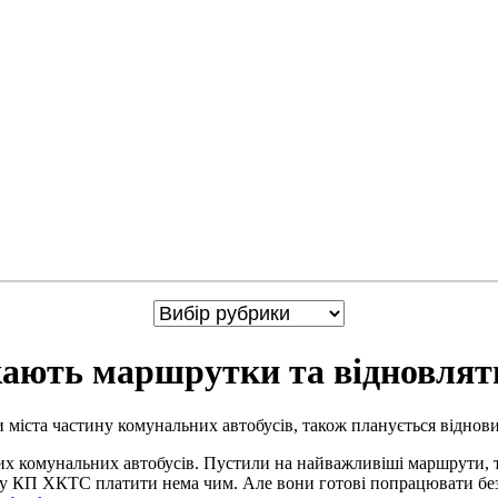
кають маршрутки та відновлят
міста частину комунальних автобусів, також планується віднови
х комунальних автобусів. Пустили на найважливіші маршрути, т
му КП ХКТС платити нема чим. Але вони готові попрацювати бе