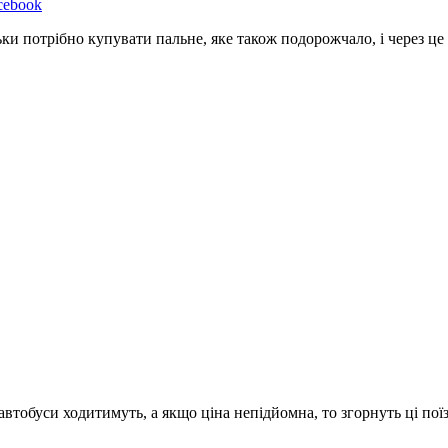
cebook
ки потрібно купувати пальне, яке також подорожчало, і через це 
втобуси ходитимуть, а якщо ціна непідйомна, то згорнуть ці пої