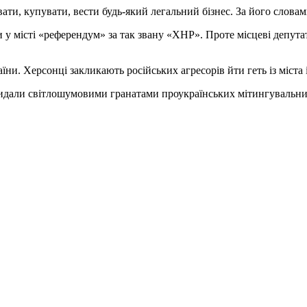
ти, купувати, вести будь-який легальний бізнес. За його словами
 у місті «референдум» за так звану «ХНР». Проте місцеві депута
ни. Херсонці закликають російських агресорів йти геть із міста і
кидали світлошумовими гранатами проукраїнських мітингувальник