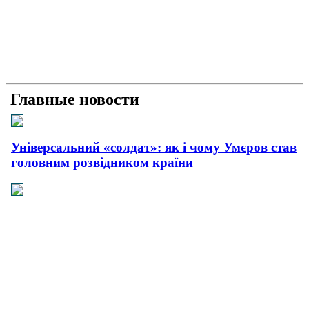
Главные новости
Універсальний «солдат»: як і чому Умєров став
головним розвідником країни
Рашисти на куражі: про що свідчать нові удари
країни-терористки
Прагматична деескалація: про що свідчить
офіційний контакт України з Іраном