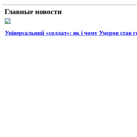
Главные новости
Універсальний «солдат»: як і чому Умєров став 
Рашисти на куражі: про що свідчать нові удари 
Прагматична деескалація: про що свідчить офіц
Плюс прагматизм, мінус емоції: як і чому пройш
Сусіди і біди: як та чому поляки все більше агре