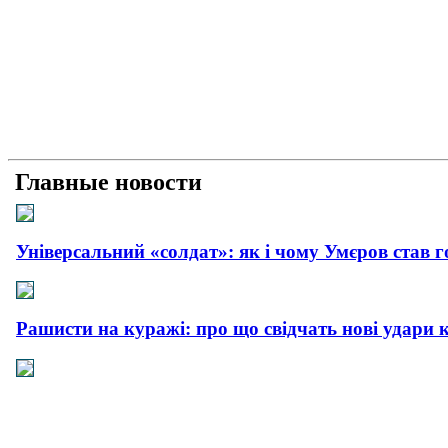
Главные новости
Універсальний «солдат»: як і чому Умєров став 
Рашисти на куражі: про що свідчать нові удари 
Прагматична деескалація: про що свідчить офіц