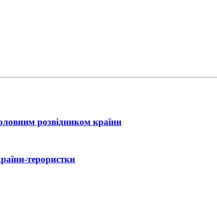
головним розвідником країни
країни-терористки
ійний контакт України з Іраном