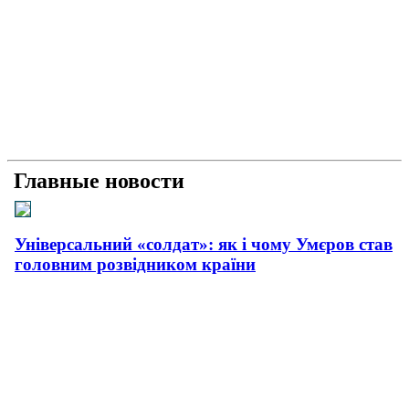
Главные новости
Універсальний «солдат»: як і чому Умєров став
головним розвідником країни
Рашисти на куражі: про що свідчать нові удари
країни-терористки