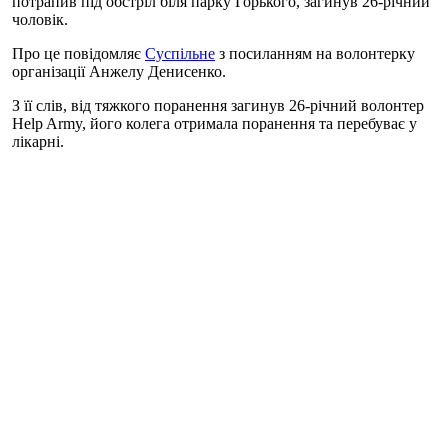
потрапив під обстріл біля парку Горького, загинув 26-річний
чоловік.
Про це повідомляє
Суспільне
з посиланням на волонтерку
організації Анжелу Денисенко.
З її слів, від тяжкого поранення загинув 26-річний волонтер
Help Army, його колега отримала поранення та перебуває у
лікарні.