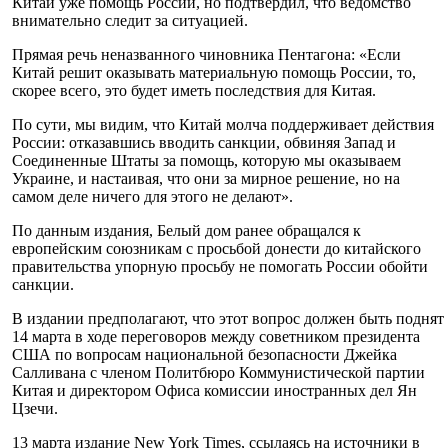
Китай уже помощь России, но подтвердил, что ведомство
внимательно следит за ситуацией.
Прямая речь неназванного чиновника Пентагона: «Если
Китай решит оказывать материальную помощь России, то,
скорее всего, это будет иметь последствия для Китая.
По сути, мы видим, что Китай молча поддерживает действия
России: отказавшись вводить санкции, обвиняя Запад и
Соединенные Штаты за помощь, которую мы оказываем
Украине, и настаивая, что они за мирное решение, но на
самом деле ничего для этого не делают».
По данным издания, Белый дом ранее обращался к
европейским союзникам с просьбой донести до китайского
правительства упорную просьбу не помогать России обойти
санкции.
В издании предполагают, что этот вопрос должен быть поднят
14 марта в ходе переговоров между советником президента
США по вопросам национальной безопасности Джейка
Салливана с членом Политбюро Коммунистической партии
Китая и директором Офиса комиссии иностранных дел Ян
Цзечи.
13 марта издание New York Times, ссылаясь на источники в