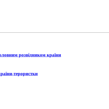
головним розвідником країни
країни-терористки
ійний контакт України з Іраном