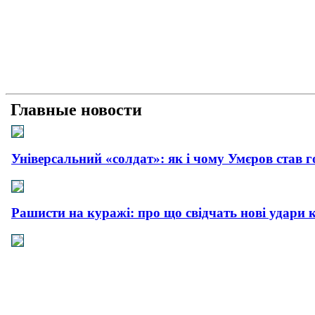
Главные новости
Універсальний «солдат»: як і чому Умєров став 
Рашисти на куражі: про що свідчать нові удари 
Прагматична деескалація: про що свідчить офіц