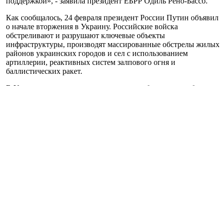
поддержкой», - заявила президент ЕБРР Одиль Рено-Бассо.
Как сообщалось, 24 февраля президент России Путин объявил
о начале вторжения в Украину. Российские войска
обстреливают и разрушают ключевые объекты
инфраструктуры, производят массированные обстрелы жилых
районов украинских городов и сел с использованием
артиллерии, реактивных систем залпового огня и
баллистических ракет.
В Украине ввели военное положение и объявили всеобщую
мобилизацию. Вооруженные силы Украины при поддержке
всего народа противостоят агрессии.
Украина направила иск против российской федерации в
Международный суд ООН в Гааге.