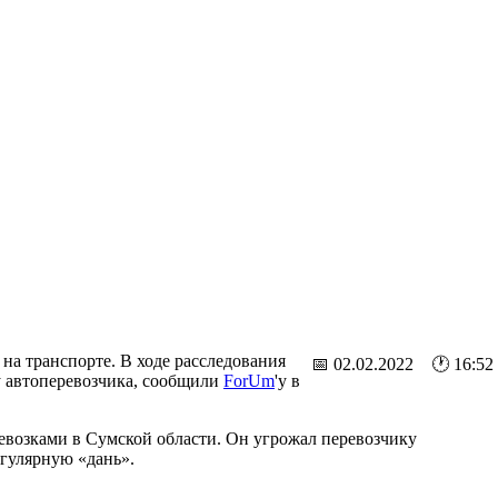
на транспорте. В ходе расследования
📅 02.02.2022 🕐 16:52
у автоперевозчика, сообщили
ForUm
'у в
евозками в Сумской области. Он угрожал перевозчику
егулярную «дань».