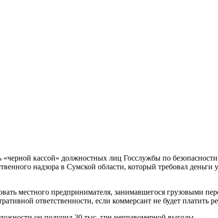
ь «черной кассой» должностных лиц Госслужбы по безопасности 
твенного надзора в Сумской области, который требовал деньги 
овать местного предпринимателя, занимавшегося грузовыми пер
ативной ответственности, если коммерсант не будет платить р
сложности он получил 30 тыс. грн неправомерной выгоды.