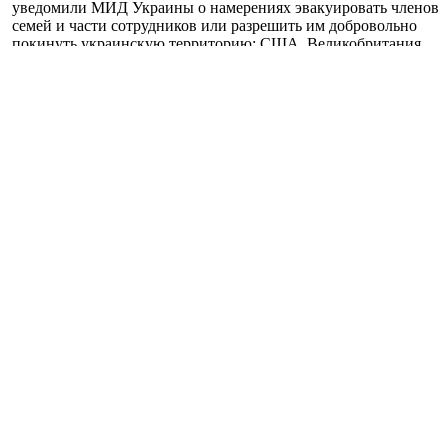
уведомили МИД Украины о намерениях эвакуировать членов
семей и части сотрудников или разрешить им добровольно
покинуть украинскую территорию: США, Великобритания,
Австралия и Германия.