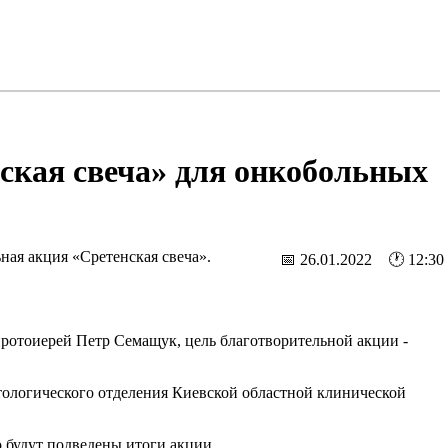
ская свеча» для онкобольных
ная акция «Сретенская свеча».
📅 26.01.2022 🕐 12:30
ротоиерей Петр Семащук, цель благотворительной акции -
атологического отделения Киевской областной клинической
о будут подведены итоги акции.