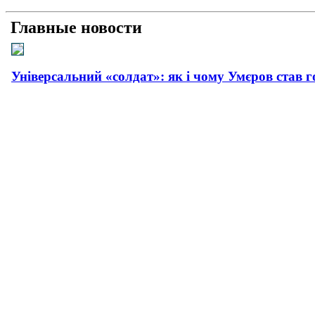
Главные новости
Універсальний «солдат»: як і чому Умєров став 
Рашисти на куражі: про що свідчать нові удари 
Прагматична деескалація: про що свідчить офіц
Плюс прагматизм, мінус емоції: як і чому пройш
Сусіди і біди: як та чому поляки все більше агре