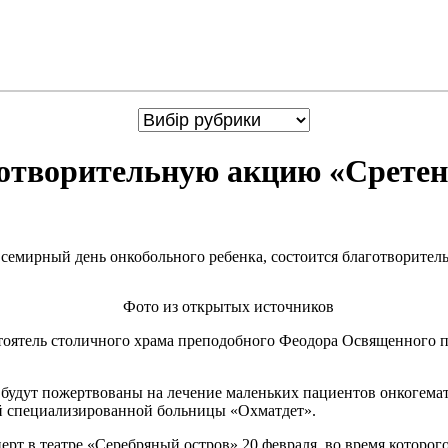
готворительную акцию «Сретен
Всемирный день онкобольного ребенка, состоится благотворитель
Фото из открытых источников
тоятель столичного храма преподобного Феодора Освященного п
и будут пожертвованы на лечение маленьких пациентов онкогем
й специализированной больницы «Охматдет».
рт в театре «Серебряный остров» 20 февраля, во время которог