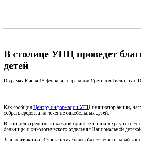
В столице УПЦ проведет бла
детей
В храмах Киева 15 февраля, в праздник Сретения Господня и 
Как сообщил
Центру информации УПЦ
инициатор акции, нас
собрать средства на лечение онкобольных детей.
В этот день средства от каждой приобретенной в храмах свеч
больницы и онкологического отделения Национальной детско
Завершит акцию «Стретенская свеча» благотворительный конце