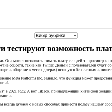
ти тестируют возможность пла
. Она может позволить взимать плату с людей за просмотр конте
ругие соцсети, такие как Twitter. Деньги с пользователей будут 
нтарии, общение в мессенджерах) останутся бесплатными, пише
ление Meta Platforms Inc. заявило, что функция может предостав
urnal.
ws" в 2021 году. А вот TikTok, принадлежащий китайской холди
овании.
Мы всегда думаем о новых способах принести пользу нашему сооб