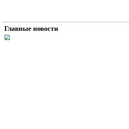
Главные новости
Універсальний «солдат»: як і чому Умєров став 
Рашисти на куражі: про що свідчать нові удари 
Прагматична деескалація: про що свідчить офіц
Плюс прагматизм, мінус емоції: як і чому пройш