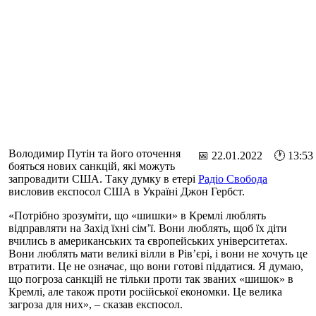
Володимир Путін та його оточення
📅 22.01.2022 🕐 13:53
бояться нових санкцій, які можуть
запровадити США. Таку думку в етері
Радіо Свобода
висловив експосол США в Україні Джон Гербст.
«Потрібно зрозуміти, що «шишки» в Кремлі люблять
відправляти на Захід їхні сім’ї. Вони люблять, щоб їх діти
вчились в американських та європейських університетах.
Вони люблять мати великі вілли в Рів’єрі, і вони не хочуть це
втратити. Це не означає, що вони готові піддатися. Я думаю,
що погроза санкцій не тільки проти так званих «шишок» в
Кремлі, але також проти російської економки. Це велика
загроза для них», – сказав експосол.