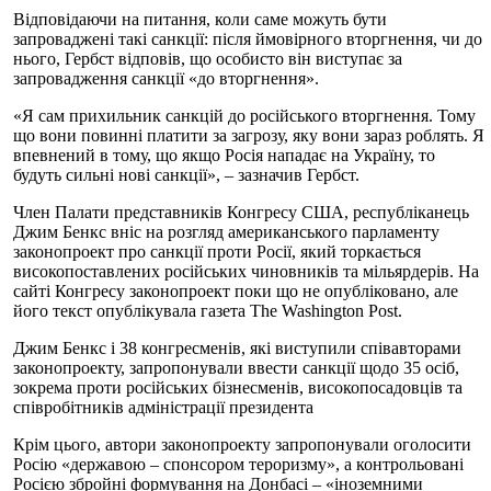
Відповідаючи на питання, коли саме можуть бути
запроваджені такі санкції: після ймовірного вторгнення, чи до
нього, Гербст відповів, що особисто він виступає за
запровадження санкції «до вторгнення».
«Я сам прихильник санкцій до російського вторгнення. Тому
що вони повинні платити за загрозу, яку вони зараз роблять. Я
впевнений в тому, що якщо Росія нападає на Україну, то
будуть сильні нові санкції», – зазначив Гербст.
Член Палати представників Конгресу США, республіканець
Джим Бенкс вніс на розгляд американського парламенту
законопроект про санкції проти Росії, який торкається
високопоставлених російських чиновників та мільярдерів. На
сайті Конгресу законопроект поки що не опубліковано, але
його текст опублікувала газета The Washington Post.
Джим Бенкс і 38 конгресменів, які виступили співавторами
законопроекту, запропонували ввести санкції щодо 35 осіб,
зокрема проти російських бізнесменів, високопосадовців та
співробітників адміністрації президента
Крім цього, автори законопроекту запропонували оголосити
Росію «державою – спонсором тероризму», а контрольовані
Росією збройні формування на Донбасі – «іноземними