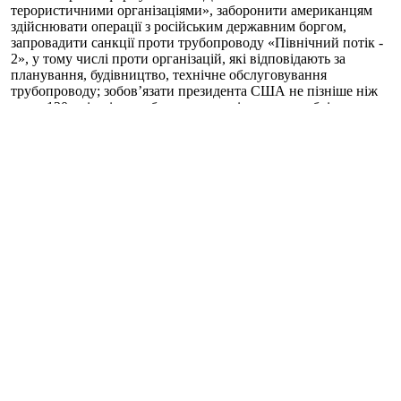
терористичними організаціями», заборонити американцям
здійснювати операції з російським державним боргом,
запровадити санкції проти трубопроводу «Північний потік -
2», у тому числі проти організацій, які відповідають за
планування, будівництво, технічне обслуговування
трубопроводу; зобов’язати президента США не пізніше ніж
через 120 днів після набуття чинності закону, опублікувати
звіт про особисті статки та джерела доходу президента Росії
Володимира Путіна, членів його сім’ї, а також Аліни Кабаєвої,
яку медіа називають цивільною дружиною Путіна.