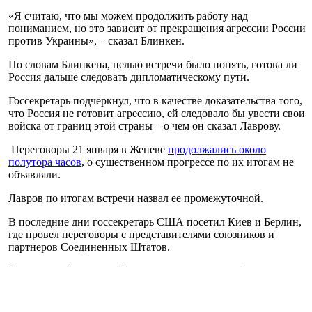
«Я считаю, что мы можем продолжить работу над
пониманием, но это зависит от прекращения агрессии России
против Украины», – сказал Блинкен.
По словам Блинкена, целью встречи было понять, готова ли
Россия дальше следовать дипломатическому пути.
Госсекретарь подчеркнул, что в качестве доказательства того,
что Россия не готовит агрессию, ей следовало бы увести свои
войска от границ этой страны – о чем он сказал Лаврову.
Переговоры 21 января в Женеве
продолжались около
полутора часов
, о существенном прогрессе по их итогам не
объявляли.
Лавров по итогам встречи назвал ее промежуточной.
В последние дни госсекретарь США посетил Киев и Берлин,
где провел переговоры с представителями союзников и
партнеров Соединенных Штатов.
Ранее на этой неделе в Белом доме заявили, что Россия в
любой момент может начать наступление на Украину. В то же
время, США надеются, что президент России Владимир
Путин изберет дипломатию, а не дальнейшее противостояние.