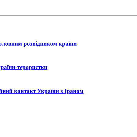
головним розвідником країни
країни-терористки
ійний контакт України з Іраном
ла нова зустріч Зеленського з Трампом