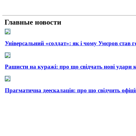
Главные новости
Універсальний «солдат»: як і чому Умєров став 
Рашисти на куражі: про що свідчать нові удари 
Прагматична деескалація: про що свідчить офіц
Плюс прагматизм, мінус емоції: як і чому пройш