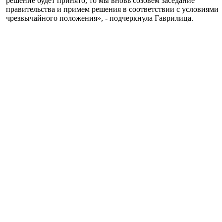
решение будет принято, то мы вновь созовем заседание
правительства и примем решения в соответствии с условиями
чрезвычайного положения», - подчеркнула Гаврилица.