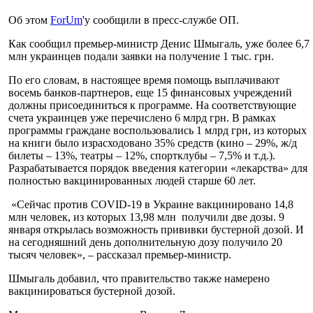
Об этом
ForUm
'у сообщили в пресс-службе ОП.
Как сообщил премьер-министр Денис Шмыгаль, уже более 6,7
млн ​​украинцев подали заявки на получение 1 тыс. грн.
По его словам, в настоящее время помощь выплачивают
восемь банков-партнеров, еще 15 финансовых учреждений
должны присоединиться к программе. На соответствующие
счета украинцев уже перечислено 6 млрд грн. В рамках
программы граждане воспользовались 1 млрд грн, из которых
на книги было израсходовано 35% средств (кино – 29%, ж/д
билеты – 13%, театры – 12%, спортклубы – 7,5% и т.д.).
Разрабатывается порядок введения категории «лекарства» для
полностью вакцинированных людей старше 60 лет.
«Сейчас против COVID-19 в Украине вакцинировано 14,8
млн человек, из которых 13,98 млн получили две дозы. 9
января открылась возможность прививки бустерной дозой. И
на сегодняшний день дополнительную дозу получило 20
тысяч человек», – рассказал премьер-министр.
Шмыгаль добавил, что правительство также намерено
вакцинироваться бустерной дозой.