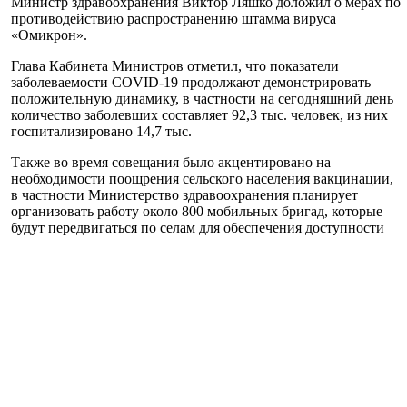
Министр здравоохранения Виктор Ляшко доложил о мерах по
противодействию распространению штамма вируса
«Омикрон».
Глава Кабинета Министров отметил, что показатели
заболеваемости COVID-19 продолжают демонстрировать
положительную динамику, в частности на сегодняшний день
количество заболевших составляет 92,3 тыс. человек, из них
госпитализировано 14,7 тыс.
Также во время совещания было акцентировано на
необходимости поощрения сельского населения вакцинации,
в частности Министерство здравоохранения планирует
организовать работу около 800 мобильных бригад, которые
будут передвигаться по селам для обеспечения доступности
прививки для местного населения.
Вице-премьер-министр – министр по вопросам реинтеграции
временно оккупированных территорий Украины Ирина
Верещук рассказала, что на КПВВ «Чонгар» и «Каланчак»
работают пункты тестирования и прививки, на КПВВ
«Станица Луганская» – только тестирование. Президент
отметил необходимость организации возможности
вакцинации на КПВВ «Станица Луганская».