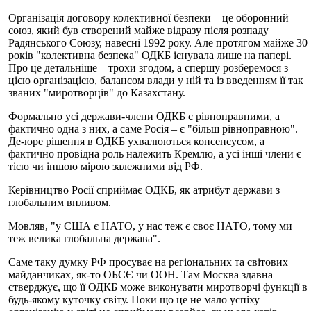
Організація договору колективної безпеки – це оборонний
союз, який був створений майже відразу після розпаду
Радянського Союзу, навесні 1992 року. Але протягом майже 30
років "колективна безпека" ОДКБ існувала лише на папері.
Про це детальніше – трохи згодом, а спершу розберемося з
цією організацією, балансом влади у ній та із введенням її так
званих "миротворців" до Казахстану.
Формально усі держави-члени ОДКБ є рівноправними, а
фактично одна з них, а саме Росія – є "більш рівноправною".
Де-юре рішення в ОДКБ ухвалюються консенсусом, а
фактично провідна роль належить Кремлю, а усі інші члени є
тією чи іншою мірою залежними від РФ.
Керівництво Росії сприймає ОДКБ, як атрибут держави з
глобальним впливом.
Мовляв, "у США є НАТО, у нас теж є своє НАТО, тому ми
теж велика глобальна держава".
Саме таку думку РФ просуває на регіональних та світових
майданчиках, як-то ОБСЄ чи ООН. Там Москва здавна
стверджує, що її ОДКБ може виконувати миротворчі функції в
будь-якому куточку світу. Поки що це не мало успіху –