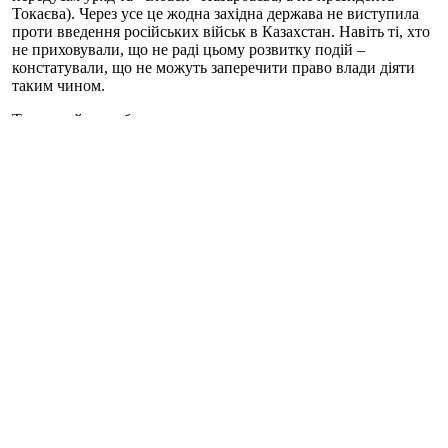
Токаєва). Через усе це жодна західна держава не виступила
проти введення російських військ в Казахстан. Навіть ті, хто
не приховували, що не раді цьому розвитку подій –
констатували, що не можуть заперечити право влади діяти
таким чином.
Тож давайте розберемося, як характеризувати те, що
відбувається у Казахстані.
Звісно, це не є "миротворчістю", як це намагається подати
Росія та казахська влада.
Коли немає зовнішнього ворога, немає міжсуспільного
конфлікту тощо, то про миротворчість не може йтися за
визначенням.
Приїзд військових РФ та інших держав ОДКБ не є також
окупацією.
Міжнародне право дає чітке визначення: окупація
починається, коли владу на окупованій території перебирає
держава-окупант або армія держави-окупанта. У Казахстані
цього (принаймні, наразі) не сталося.
Натомість це точно можна назвати військовою інтервенцією.