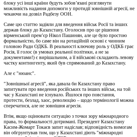
блоку усі інші країни будуть зобов’язані розглянути
можливість надання допомоги у протидії зовнішній агресії, не
чекаючи на дозвіл Радбезу ООН.
Саме цю статтю задіяли для введення військ Росії та інших
держав блоку до Казахстану. Оголосив про це рішення
вірменський прем’єр Нікол Пашинян, але це було простою
формальністю, бо саме він на ротаційній основі є чинним
головою Ради ОДКБ. В реальності ключову роль у ОДКБ грає
Росія, її голос (в умовах реальної політики, а не за
документами!) є вирішальним, а її військові складають левову
частку контингенту, який був спрямований до Казахстану.
Але є "нюанс".
"Зовнішньої агресії", яка давала би Казахстану право
запитувати про введення російських та інших військ, на той
час у Казахстані не існувало. Йшлося про повстання,
протести, безлад, хаос, революцію – щодо термінології можна
сперечатися, але не зовнішня агресія.
Втім, якщо оцінювати ситуацію з точки зору міжнародного
права, то формальності дотримані. Президент Казахстану
Касим-Жомарт Токаєв запит надіслав; відповідність вимогам
він обгрунтував тим, що у Казахстані діють "міжнародні