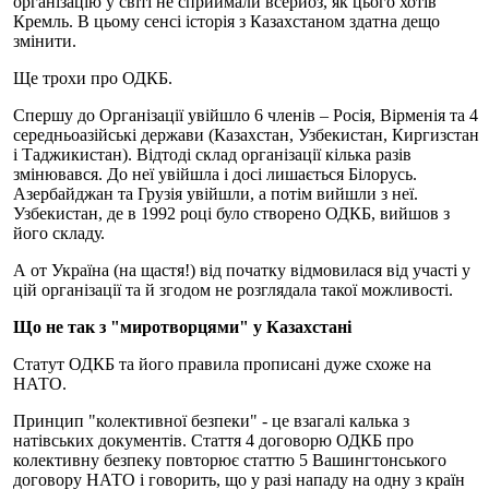
організацію у світі не сприймали всерйоз, як цього хотів
Кремль. В цьому сенсі історія з Казахстаном здатна дещо
змінити.
Ще трохи про ОДКБ.
Спершу до Організації увійшло 6 членів – Росія, Вірменія та 4
середньоазійські держави (Казахстан, Узбекистан, Киргизстан
і Таджикистан). Відтоді склад організації кілька разів
змінювався. До неї увійшла і досі лишається Білорусь.
Азербайджан та Грузія увійшли, а потім вийшли з неї.
Узбекистан, де в 1992 році було створено ОДКБ, вийшов з
його складу.
А от Україна (на щастя!) від початку відмовилася від участі у
цій організації та й згодом не розглядала такої можливості.
Що не так з "миротворцями" у Казахстані
Статут ОДКБ та його правила прописані дуже схоже на
НАТО.
Принцип "колективної безпеки" - це взагалі калька з
натівських документів. Стаття 4 договорю ОДКБ про
колективну безпеку повторює статтю 5 Вашингтонського
договору НАТО і говорить, що у разі нападу на одну з країн