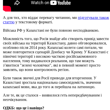
А для тих, хто віддає перевагу читанню, ми
підготували також
статтю
у текстовому форматі.
Війська РФ у Казахстані не були повною несподіванкою.
Можливість того, що Росія знайде або створить привід завести
своїх війська на території Казахстану, давно обговорювалися,
особливо після 2014 року. Казахські колеги самі питали, чи
може повторитися сценарій Донбасу чи Криму. У Казахстані є
північні території з високою часткою російськомовного
населення, тому видавалося реальним, що там можуть
з’явитися "зелені чоловічки", які в певний момент просто
заявлять, що вони контролюють регіон.
Були також звичні для Росії приводи для вторгнення. У
Казахстані зростала національна самосвідомість, значення
казахської мови, яка до того ж перейшла на латиницю.
Але те, як це сталося – виявилося геть непередбачуваним і
неочікуваним.
ОДКБ: що це і навіщо?