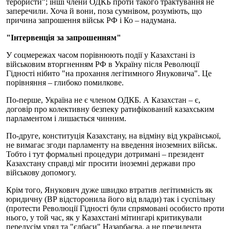
терористи"; інші члени ОДКБ проти такого трактування не
заперечили. Хоча й вони, поза сумнівом, розуміють, що
причина запрошення військ РФ і Ко – надумана.
"Інтервенція за запрошенням"
У соцмережах часом порівнюють події у Казахстані із
військовим вторгненням РФ в Україну після Революції
Гідності нібито "на прохання легітимного Януковича". Це
порівняння – глибоко помилкове.
По-перше, Україна не є членом ОДКБ. А Казахстан – є,
договір про колективну безпеку ратифікований казахським
парламентом і лишається чинним.
По-друге, конституція Казахстану, на відміну від української,
не вимагає згоди парламенту на введення іноземних військ.
Тобто і тут формальні процедури дотримані – президент
Казахстану справді міг просити іноземні держави про
військову допомогу.
Крім того, Янукович дуже швидко втратив легітимність як
юридичну (ВР відсторонила його від влади) так і суспільну
(протести Революції Гідності були спрямовані особисто проти
нього, у той час, як у Казахстані мітингарі критикували
передусім уряд та "єлбаси" Назарбаєва, а не президента