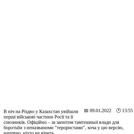
📅 09.01.2022 🕐 13:55
В ніч на Різдво у Казахстан увійшли
перші військові частини Росії та її
союзників. Офіційно – за запитом тамтешньої влади для
боротьби з неназваними "терористами", хоча у цю версію,
напевно, ніхто не вірить.