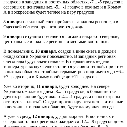
градусов в западных и восточных областях, -7... -5 градусов в
северных и центральных, -5... -1 градус в южных и в Крыму.
А в воскресенье будет теплее на пару градусов.
8 января
несильный снег пройдет в западном регионе, а в
Одесской области прогнозируется дождь.
9 января
ситуация поменяется - осадки накроют северные,
центральные и южные регионы и местами восточные.
В понедельник,
10 января
, осадки в виде снега и дождей
ожидаются в Украине повсеместно. В западных регионах
снегопады будут значительные. В первый день недели
температура воздуха еще останется условно теплой, при этом
в южных областях столбики термометров поднимутся до +6...
+7 градусов, а в Крыму вообще до +11 градусов.
Уже во вторник,
11 января
, будет холоднее. На севере
Украины ожидается днем -8... -5 градусов, в большинстве
других регионов будет около -4... -1 градус, а на юге страны
останутся "плюсы". Осадки прогнозируются незначительные
в восточных и южных областях, будет пасмурная погода.
А уже в среду,
12 января
, ударят морозы. В восточных и
северо-восточных регионах ожидается -12... -9 градусов днем.
В северных, центральных и западных областях -8... -5