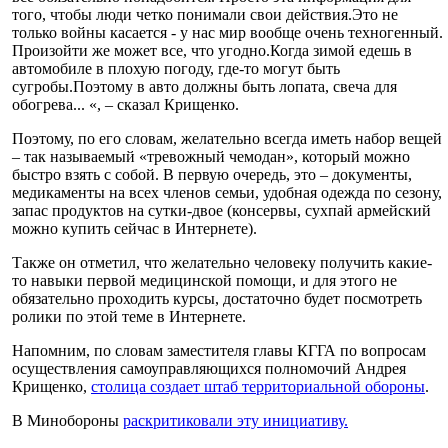
того, чтобы люди четко понимали свои действия.Это не
только войны касается - у нас мир вообще очень техногенный.
Произойти же может все, что угодно.Когда зимой едешь в
автомобиле в плохую погоду, где-то могут быть
сугробы.Поэтому в авто должны быть лопата, свеча для
обогрева... «, – сказал Крищенко.
Поэтому, по его словам, желательно всегда иметь набор вещей
– так называемый «тревожный чемодан», который можно
быстро взять с собой. В первую очередь, это – документы,
медикаменты на всех членов семьи, удобная одежда по сезону,
запас продуктов на сутки-двое (консервы, сухпай армейский
можно купить сейчас в Интернете).
Также он отметил, что желательно человеку получить какие-
то навыки первой медицинской помощи, и для этого не
обязательно проходить курсы, достаточно будет посмотреть
ролики по этой теме в Интернете.
Напомним, по словам заместителя главы КГГА по вопросам
осуществления самоуправляющихся полномочий Андрея
Крищенко,
столица создает штаб территориальной обороны
.
В Минобороны
раскритиковали эту инициативу.