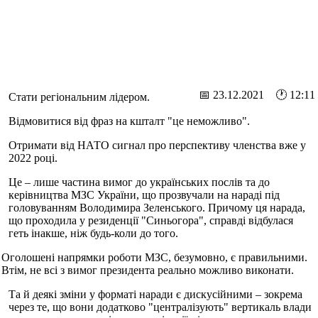
📅 23.12.2021 🕐 12:11
Стати регіональним лідером.
Відмовитися від фраз на кшталт "це неможливо".
Отримати від НАТО сигнал про перспективу членства вже у
2022 році.
Це – лише частина вимог до українських послів та до
керівництва МЗС України, що прозвучали на нараді під
головуванням Володимира Зеленського. Причому ця нарада,
що проходила у резиденції "Синьогора", справді відбулася
геть інакше, ніж будь-коли до того.
Оголошені напрямки роботи МЗС, безумовно, є правильними.
Втім, не всі з вимог президента реально можливо виконати.
Та й деякі зміни у форматі наради є дискусійними – зокрема
через те, що вони додатково "централізують" вертикаль влади