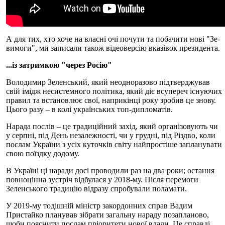
А для тих, хто хоче на власні очі почути та побачити нові "Зе-
вимоги", ми записали також відеоверсію вказівок президента.
...із затримкою "через Росію"
Володимир Зеленський, який неодноразово підтверджував
свій імідж несистемного політика, який діє всупереч існуючих
правил та встановлює свої, наприкінці року зробив це знову.
Цього разу – в колі українських топ-дипломатів.
Нарада послів – це традиційний захід, який організовують чи
у серпні, під День незалежності, чи у грудні, під Різдво, коли
послам України з усіх куточків світу найпростіше запланувати
свою поїздку додому.
В Україні ці наради досі проводили раз на два роки; остання
повноцінна зустріч відбулася у 2018-му. Після перемоги
Зеленського традицію відразу спробували поламати.
У 2019-му тодішній міністр закордонних справ Вадим
Пристайко планував зібрати загальну нараду позапланово,
щоби пояснити послам пріоритети нової влади. Це справді