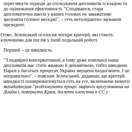
переглянути підходи до спілкування дипломатів із владою та
до оцінювання ефективності. "Сподіваюся, стара
дипломатична школа у ваших головах не заважатиме
зрозуміти головні меседжі", – геть нетолерантно зауважив
президент.
Отже, Зеленський оголосив чотири критерії, які стають
ключовими для послів у їхній подальшій роботі.
Перший – це швидкість.
"З надмірно консервативної, а тому дуже повільної наша
дипломатія має стати жвавою й динамічною, тобто швидкою.
Наразі у багатьох процесах Україна змушена наздоганяти. І це
неправильно", – пояснив Зеленський, додавши, що критерії
швидкості поширюватимуться геть на усе, включаючи вимоги
якнайшвидше "
розблокувати процес мирного врегулювання на
Донбасі, повернути Крим, досягти членства в ЄС у
найближчі роки й отримати дуже чітку часову перспективу
від НАТО. Дуже конкретну. І хочемо її отримати у 2022 році
".
Останнє, до речі, Зеленський прокоментував також окремо,
пояснивши,
на що саме розраховує у відносинах з
Альянсом
.