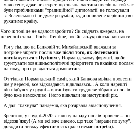
мало сенс, адже не секрет, що значна частина послів на той час
були прибічниками "традиційної" дипломатії, не голосували
за Зеленського і не дуже розуміли, куди оновлене керівництво
рухатиме країну.
Чого ж тоді це не вдалося зробити? Як свідчать джерела, на
перепоні стала... Росія. Точніше, російсько-українські контакти.
Річ у тім, що на Банковій та Михайлівській вважали за
потрібне зібрати послів вже
після того, як Зеленський
поспілкується з Путіним
у Нормандському форматі, щоби
ґрунтувати зовнішньополітичні пріоритети та вказівки послам
на тому, про що вдасться домовитися.
От тільки Нормандський саміт, який Банкова мріяла провести
ще у вересні, все відкладався, відкладався... А коли нарешті
він відбувся у грудні – організувати грудневе зібрання послів
було вже неможливо, і його відклали на наступний рік.
А далі "бахнула" пандемія, яка розірвала авіасполучення.
Зрештою, у грудні-2020 загальну нараду послів провели... по
відеозв’язку! (А ми всі вже знаємо, що таке "наради по зуму",
доводити низьку ефективність цього немає потреби).