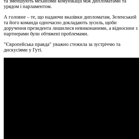
та зменшують механізми комунікації між дипломатами та
урядом і парламентом.
А головне – те, що надаючи вказівки дипломатам, Зеленський
та його команда одночасно докладають зусиль, щоби
доручення президента лишилися невиконаними, а відносини з
партнерами були обтяжені проблемами.
"Європейська правда" уважно стежила за зустріччю та
дискусіями у Гуті.