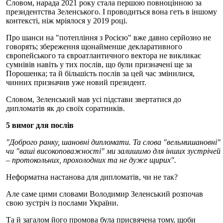
Словом, нарада 2021 року стала першою повноцінною за
президентства Зеленського. І проводиться вона геть в іншому
контексті, ніж мріялося у 2019 році.
Про шанси на "потепління з Росією" вже давно серйозно не
говорять; збереження щонайменше декларативного
європейського та євроатлантичного вектора не викликає
сумнівів навіть у тих послів, що були призначені ще за
Порошенка; та й більшість послів за цей час змінилися,
чинних призначив уже новий президент.
Словом, Зеленський мав усі підстави звертатися до
дипломатів як до своїх соратників.
5 вимог для послів
"Доброго ранку, шановні дипломати. Та слова "вельмишановні"
чи "ваші високоповажності" ми залишимо для інших зустрічей
– протокольних, прохолодних та не дуже щирих".
Неформатна настанова для дипломатів, чи не так?
Але саме цими словами Володимир Зеленський розпочав
свою зустріч із послами України.
Та й загалом його промова була присвячена тому, щоби