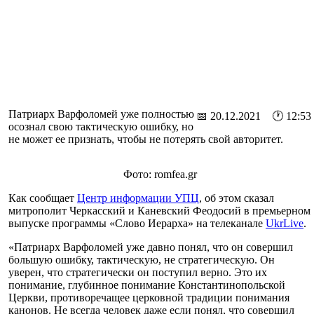
Патриарх Варфоломей уже полностью
📅 20.12.2021 🕐 12:53
осознал свою тактическую ошибку, но
не может ее признать, чтобы не потерять свой авторитет.
Фото: romfea.gr
Как сообщает
Центр информации УПЦ
, об этом сказал
митрополит Черкасский и Каневский Феодосий в премьерном
выпуске программы «Слово Иерарха» на телеканале
UkrLive
.
«Патриарх Варфоломей уже давно понял, что он совершил
большую ошибку, тактическую, не стратегическую. Он
уверен, что стратегически он поступил верно. Это их
понимание, глубинное понимание Константинопольской
Церкви, противоречащее церковной традиции понимания
канонов. Не всегда человек даже если понял, что совершил