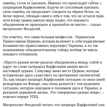
ошибку, готов ее признать. Именно это происходит сейчас с
патриархом Варфоломеем. Будучи не способным признать
свою ошибку, он продолжает говорить на чёрное белое, на
белое черное, убеждая самого себя в том, что он остался прав,
хотя всему православную миру видно, что никакого
объединения не произошло и произойти не могло», - сказал
митрополит Феодосий.
Он отметил, что самая большая конфессия - Украинская
Православная Церковь, которая включает в себя подавляющее
большинство православных верующих Украины, к их так
называемому объединительному собору вообще не имела
никакого отношения.
«Просто разные ветви раскола объединились между собой и
вдруг по слову патриарха Варфоломея заняли место
настоящей церкви. Симулякр занял место Церкви, которая
исторически здесь существует на протяжении тысячелетий.
То, как увидел патриарх Варфоломей ситуацию из окна своей
резиденции на Фанаре, она очень разнится с тем видением
ситуации, которую ощущаем и понимаем здесь в Украине, в
реальной церковной жизни. Это совершенно разные вещи», -
пояснил иерарх УПЦ.
Митрополит Феодосий читает, что патриарх Варфоломей уже