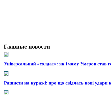
Главные новости
Універсальний «солдат»: як і чому Умєров став 
Рашисти на куражі: про що свідчать нові удари 
Прагматична деескалація: про що свідчить офіц