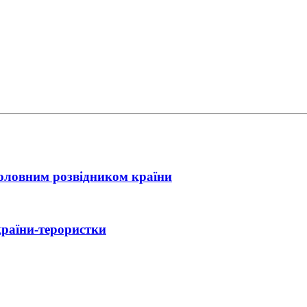
головним розвідником країни
країни-терористки
ійний контакт України з Іраном