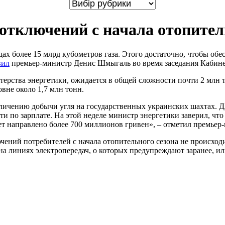
тключений с начала отопитель
ах более 15 млрд кубометров газа. Этого достаточно, чтобы обе
вил
премьер-министр Денис Шмыгаль во время заседания Кабине
терства энергетики, ожидается в общей сложности почти 2 млн т
не около 1,7 млн ​​тонн.
еличению добычи угля на государственных украинских шахтах. Д
ти по зарплате. На этой неделе министр энергетики заверил, чт
 направлено более 700 миллионов гривен», – отметил премьер
ений потребителей с начала отопительного сезона не происход
на линиях электропередач, о которых предупреждают заранее, и