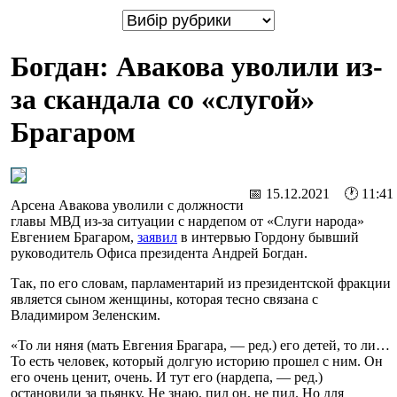
Богдан: Авакова уволили из-
за скандала со «слугой»
Брагаром
📅 15.12.2021 🕐 11:41
Арсена Авакова уволили с должности
главы МВД из-за ситуации с нардепом от «Слуги народа»
Евгением Брагаром,
заявил
в интервью Гордону бывший
руководитель Офиса президента Андрей Богдан.
Так, по его словам, парламентарий из президентской фракции
является сыном женщины, которая тесно связана с
Владимиром Зеленским.
«То ли няня (мать Евгения Брагара, — ред.) его детей, то ли…
То есть человек, который долгую историю прошел с ним. Он
его очень ценит, очень. И тут его (нардепа, — ред.)
остановили за пьянку. Не знаю, пил он, не пил. Но для