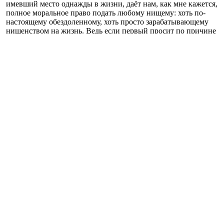
имевший место однажды в жизни, даёт нам, как мне кажется,
полное моральное право подать любому нищему: хоть по-
настоящему обездоленному, хоть просто зарабатывающему
нищенством на жизнь. Ведь если первый просит по причине
собственной беспомощности, то второй, пусть не очень
достойно и своеобразно, всё же трудится», - подчеркнул
священник.
Говоря о том, насколько допустимо подавать милостыню
алкоголикам, отец Владимир сказал, что «убиваем мы
пьяницу, подавая ему деньги, которые он почти наверняка
пропьёт, или, наоборот, в очередной раз продляем ему жизнь,
давая возможность не упиться до смерти какой-нибудь
отравой, - вопрос открытый».
«Евангелие учит нас творить милостыню так, чтобы левая
рука не узнала, что делает правая. У нас, похоже, левая рука
не только знает, но нередко и удерживает правую. Причём в
полном сознании собственной правоты. И всё бы ничего, но
всё же милостыня – это не о правоте, а о любви и
милосердии», - подытожил священник.