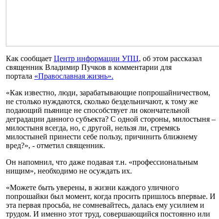
Как сообщает
Центр информации УПЦ
, об этом рассказал
священник Владимир Пучков в комментарии для
портала
«Православная жизнь».
«Как известно, люди, зарабатывающие попрошайничеством,
не столько нуждаются, сколько бездельничают, к тому же
подающий пьянице не способствует ли окончательной
деградации данного субъекта? С одной стороны, милостыня –
милостыня всегда, но, с другой, нельзя ли, стремясь
милостыней принести себе пользу, причинить ближнему
вред?», - отметил священник.
Он напомнил, что даже подавая т.н. «профессиональным
нищим», необходимо не осуждать их.
«Можете быть уверены, в жизни каждого уличного
попрошайки был момент, когда просить пришлось впервые. И
эта первая просьба, не сомневайтесь, далась ему усилием и
трудом. И именно этот труд, совершающийся постоянно или