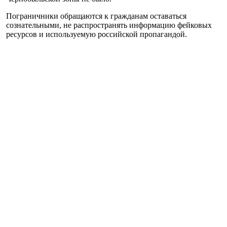
Пограничники обращаются к гражданам оставаться
сознательными, не распространять информацию фейковых
ресурсов и используемую российской пропагандой.
Напомним, несколько недель назад уже
происходили
подобные фейковые сообщения
о задержании незаконных
мигрантов в Чернобыльской зоне.