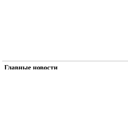
Главные новости
Універсальний «солдат»: як і чому Умєров став 
Рашисти на куражі: про що свідчать нові удари 