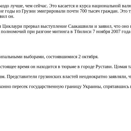
здо лучше, чем сейчас. Это касается и курса национальной валю
ие годы из Грузии эмигрировали почти 700 тысяч граждан. Это т
явил он.
Циклаури прервал выступление Саакашвили и заявил, что оно н
полномочий при разгоне митинга в Тбилиси 7 ноября 2007 года 
ипальными выборами, состоявшимися 2 октября.
стоящее время он находится в тюрьме в городе Рустави. Цомая т
 Представители грузинских властей неоднократно заявляли, что 
конно пересек государственную границу Украины, спрятавшись в