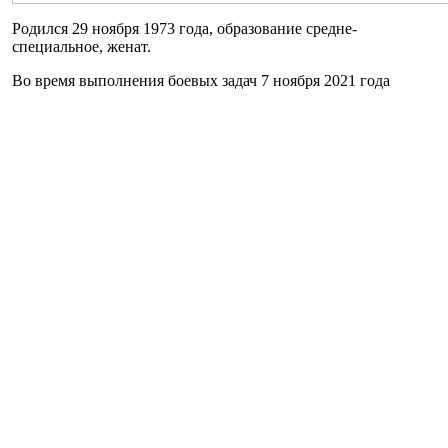
Родился 29 ноября 1973 года, образование средне-
специальное, женат.
Во время выполнения боевых задач 7 ноября 2021 года
главный сержант трагически погиб.
У военнослужащего остались жена, сын, дочь, мать и отец.