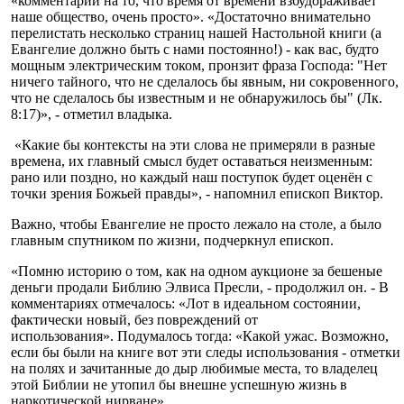
«комментарии на то, что время от времени взбудораживает
наше общество, очень просто». «Достаточно внимательно
перелистать несколько страниц нашей Настольной книги (а
Евангелие должно быть с нами постоянно!) - как вас, будто
мощным электрическим током, пронзит фраза Господа: "Нет
ничего тайного, что не сделалось бы явным, ни сокровенного,
что не сделалось бы известным и не обнаружилось бы" (Лк.
8:17)», - отметил владыка.
«Какие бы контексты на эти слова не примеряли в разные
времена, их главный смысл будет оставаться неизменным:
рано или поздно, но каждый наш поступок будет оценён с
точки зрения Божьей правды», - напомнил епископ Виктор.
Важно, чтобы Евангелие не просто лежало на столе, а было
главным спутником по жизни, подчеркнул епископ.
«Помню историю о том, как на одном аукционе за бешеные
деньги продали Библию Элвиса Пресли, - продолжил он. - В
комментариях отмечалось: «Лот в идеальном состоянии,
фактически новый, без повреждений от
использования». Подумалось тогда: «Какой ужас. Возможно,
если бы были на книге вот эти следы использования - отметки
на полях и зачитанные до дыр любимые места, то владелец
этой Библии не утопил бы внешне успешную жизнь в
наркотической нирване».