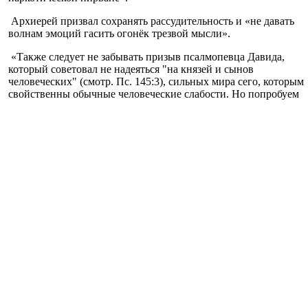
Архиерей призвал сохранять рассудительность и «не давать
волнам эмоций гасить огонёк трезвой мысли».
«Также следует не забывать призыв псалмопевца Давида,
который советовал не надеяться "на князей и сынов
человеческих" (смотр. Пс. 145:3), сильных мира сего, которым
свойственны обычные человеческие слабости. Но попробуем
жить, каждый день сознательно выбирая в качестве своего
руководителя Господа Иисуса Христа, единственный
неизменный Источник истинной правды. Потому что Он
доказал её истинность наивысшей ценой - собственной
жизнью», - заключил епископ Виктор.